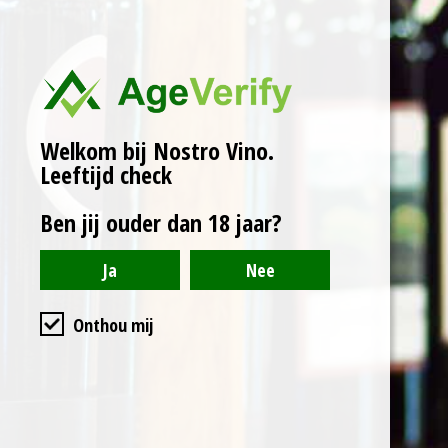
Een rosé van de
Aleatico druif en hij doet
de naam eer aan van
het verleidelijke
rozenblaadje en het
Welkom bij Nostro Vino.
Leeftijd check
geurige bloemenboeket,
delicaat muskusachtig,
Ben jij ouder dan 18 jaar?
vol frambozen en
rozenbottels.
Het vindt
zijn maximale
uitdrukking bij
Onthou mij
voorgerechten van
vleeswaren, gerechten
op basis van truffels en
paddenstoelen,
vissoepen;
het is