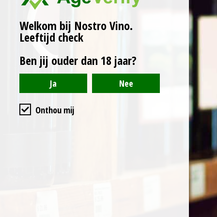
goed gestructureerde
Welkom bij Nostro Vino.
wijn te bieden,
Leeftijd check
evenwichtig met hints
van vers fruit en
Ben jij ouder dan 18 jaar?
minerale tonen. Het past
perfect bij wit vlees, vis
en vegetarische
gerechten.
Onthou mij
Bestaat uit 50%
Pecorino en 50%
Sauvignon.
Classification
: IGT
Marche Bianco