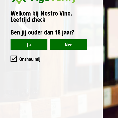
fris en aromatisch.
Intens aroma van kersen
Welkom bij Nostro Vino.
en frambozen.
Leeftijd check
Druivensoort:
Ben jij ouder dan 18 jaar?
Sangiovese
Vinificatie en
fermentatie: rode
vinificatie met maceratie
Onthou mij
van de druiven.
Aanbevolen combinatie:
uitstekend bij vlees,
klein wild, koud
stukken, kaas.
Serveertemperatuur 18 °
C.