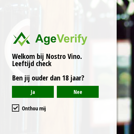
neus doet hij denken
aan rode vruchten zoals
kersen en morellen. Het
karakter, het resultaat
van het terroir en de
verfijning van het hout in
Welkom bij Nostro Vino.
de traditionele grote
Leeftijd check
eikenhouten vaten, drukt
persoonlijkheid en
Ben jij ouder dan 18 jaar?
kracht uit en blijft
tegelijkertijd stevig en
dynamisch in de
samensmelting van
Onthou mij
fruitige pulp en kruiden
in een zacht en robuust
lichaam en tegelijkertijd